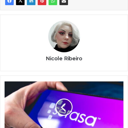
Nicole Ribeiro
Aplicativos
gratuitos
para
negociar
dívidas
com
bancos