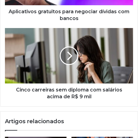
Aplicativos gratuitos para negociar dívidas com
bancos
Cinco
carreiras
sem
diploma
com
salários
acima
de
R$
9
Cinco carreiras sem diploma com salários
mil
acima de R$ 9 mil
Artigos relacionados