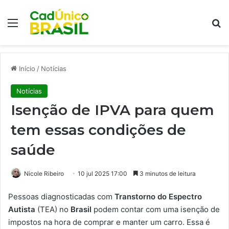
Menu
Pr
Início
/
Notícias
Notícias
Isenção de IPVA para quem
tem essas condições de
saúde
Nicole Ribeiro
10 jul 2025 17:00
3 minutos de leitura
Pessoas diagnosticadas com
Transtorno do Espectro
Autista
(TEA) no
Brasil
podem contar com uma isenção de
impostos na hora de comprar e manter um carro. Essa é