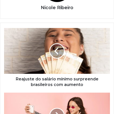
Nicole Ribeiro
Reajuste
do
salário
mínimo
surpreende
brasileiros
com
aumento
Reajuste do salário mínimo surpreende
brasileiros com aumento
Três
celulares
acessíveis
para