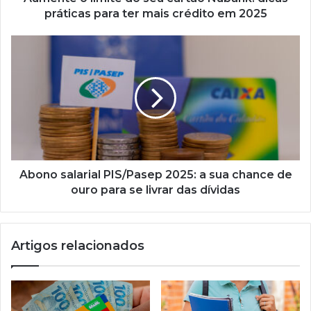
ter
práticas para ter mais crédito em 2025
mais
crédito
Abono
em
salarial
2025
PIS/Pasep
2025:
a
sua
chance
de
ouro
para
Abono salarial PIS/Pasep 2025: a sua chance de
se
ouro para se livrar das dívidas
livrar
das
dívidas
Artigos relacionados