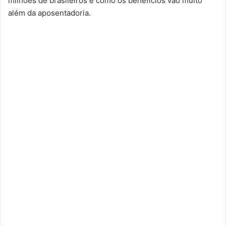
milhões de brasileiros e como os benefícios vão muito
além da aposentadoria.