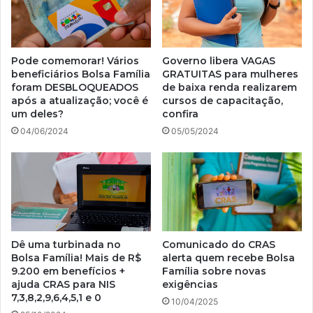
Pode comemorar! Vários
Governo libera VAGAS
beneficiários Bolsa Família
GRATUITAS para mulheres
foram DESBLOQUEADOS
de baixa renda realizarem
após a atualização; você é
cursos de capacitação,
um deles?
confira
04/06/2024
05/05/2024
Dê uma turbinada no
Comunicado do CRAS
Bolsa Família! Mais de R$
alerta quem recebe Bolsa
9.200 em benefícios +
Família sobre novas
ajuda CRAS para NIS
exigências
7,3,8,2,9,6,4,5,1 e 0
10/04/2025