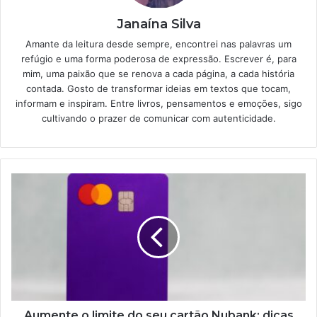
Janaína Silva
Amante da leitura desde sempre, encontrei nas palavras um
refúgio e uma forma poderosa de expressão. Escrever é, para
mim, uma paixão que se renova a cada página, a cada história
contada. Gosto de transformar ideias em textos que tocam,
informam e inspiram. Entre livros, pensamentos e emoções, sigo
cultivando o prazer de comunicar com autenticidade.
Aumente
o
limite
do
seu
cartão
Nubank:
dicas
práticas
para
Aumente o limite do seu cartão Nubank: dicas