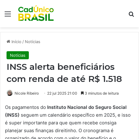
Menu
Pr
Início
/
Notícias
Notícias
INSS alerta beneficiários
com renda de até R$ 1.518
Nicole Ribeiro
22 jul 2025 21:00
3 minutos de leitura
Os pagamentos do
Instituto Nacional do Seguro Social
(INSS)
seguem um calendário específico em 2025, e isso
é super importante para que quem recebe consiga
planejar suas finanças direitinho. O cronograma é
organizado de acordo com o valor do benefício e o