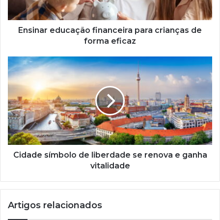
eficaz
Ensinar educação financeira para crianças de
forma eficaz
Cidade
símbolo
de
liberdade
se
renova
e
ganha
vitalidade
Cidade símbolo de liberdade se renova e ganha
vitalidade
Artigos relacionados