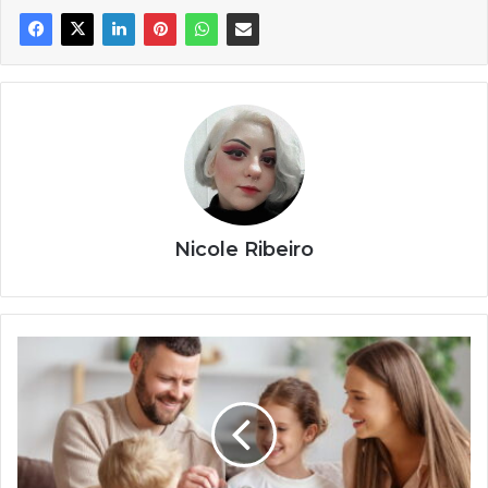
Nicole Ribeiro
Ensinar
educação
financeira
para
crianças
de
forma