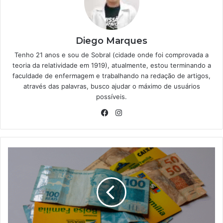
Diego Marques
Tenho 21 anos e sou de Sobral (cidade onde foi comprovada a
teoria da relatividade em 1919), atualmente, estou terminando a
faculdade de enfermagem e trabalhando na redação de artigos,
através das palavras, busco ajudar o máximo de usuários
possíveis.
Facebook
Instagram
Aumento
do
Bolsa
Família:
saiba
se
você