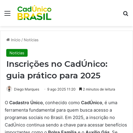
Menu
Pr
Início
/
Notícias
Notícias
Inscrições no CadÚnico:
guia prático para 2025
Diego Marques
9 ago 2025 11:20
2 minutos de leitura
O
Cadastro Único
, conhecido como
CadÚnico
, é uma
ferramenta fundamental para quem busca acesso a
programas sociais no Brasil. Em 2025, a inscrição no
CadÚnico continua sendo a chave para acessar benefícios
importantes como o
Bolsa Família
e o
Auxílio Gás
. Se