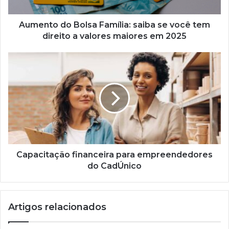
tem
direito
a
Aumento do Bolsa Família: saiba se você tem
valores
direito a valores maiores em 2025
maiores
em
Capacitação
2025
financeira
para
empreendedores
do
CadÚnico
Capacitação financeira para empreendedores
do CadÚnico
Artigos relacionados