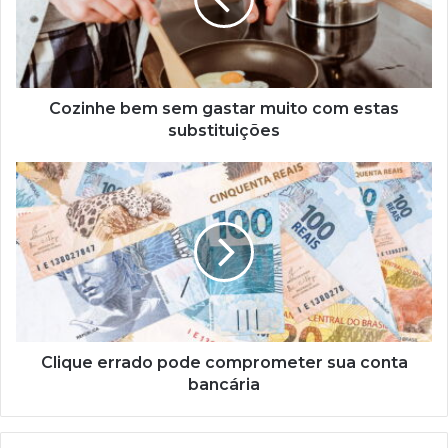
muito
com
estas
substituições
Cozinhe bem sem gastar muito com estas
substituições
Clique
errado
pode
comprometer
sua
conta
bancária
Clique errado pode comprometer sua conta
bancária