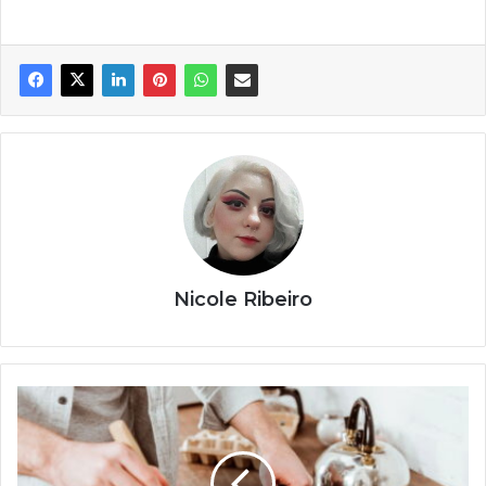
Nicole Ribeiro
Cozinhe
bem
sem
gastar