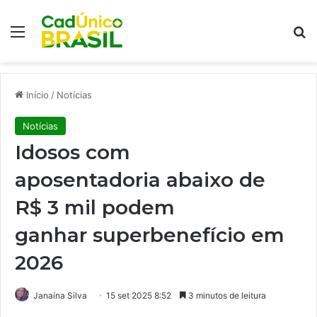
Menu
Pr
Início
/
Notícias
Notícias
Idosos com
aposentadoria abaixo de
R$ 3 mil podem
ganhar superbenefício em
2026
Janaína Silva
15 set 2025 8:52
3 minutos de leitura