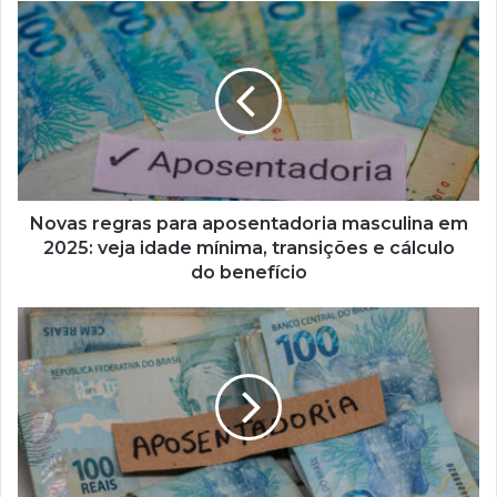
Novas
regras para
aposentadoria
masculina em
2025:
veja idade
mínima,
transições
e cálculo
do
Novas regras para aposentadoria masculina em
benefício
2025: veja idade mínima, transições e cálculo
do benefício
Aposentadoria
feminina em
2025:
novas regras,
direitos e
o
que
muda no