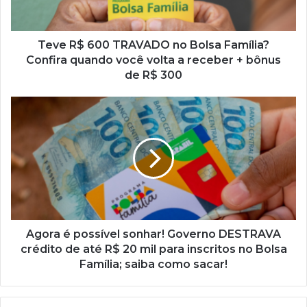
Família?
Confira
quando
você
Teve R$ 600 TRAVADO no Bolsa Família?
volta
Confira quando você volta a receber + bônus
a
de R$ 300
receber
+
Agora
bônus
é
de
possível
R$
sonhar!
300
Governo
DESTRAVA
crédito
de
até
R$
Agora é possível sonhar! Governo DESTRAVA
20
crédito de até R$ 20 mil para inscritos no Bolsa
mil
Família; saiba como sacar!
para
inscritos
no