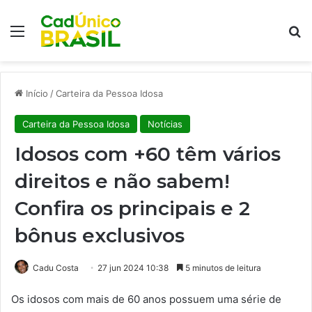
Menu
Pr
Início
/
Carteira da Pessoa Idosa
Carteira da Pessoa Idosa
Notícias
Idosos com +60 têm vários
direitos e não sabem!
Confira os principais e 2
bônus exclusivos
Cadu Costa
27 jun 2024 10:38
5 minutos de leitura
Os idosos com mais de 60 anos possuem uma série de