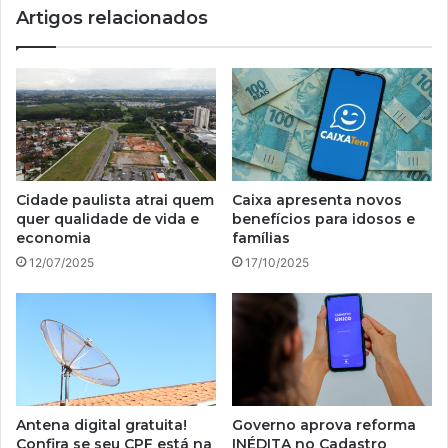
Artigos relacionados
Bolsa
Família;
saiba
como
sacar!
Cidade paulista atrai quem
Caixa apresenta novos
quer qualidade de vida e
benefícios para idosos e
economia
famílias
12/07/2025
17/10/2025
Antena digital gratuita!
Governo aprova reforma
Confira se seu CPF está na
INÉDITA no Cadastro