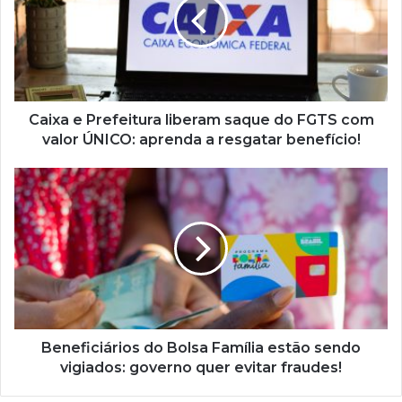
liberam
saque
do
FGTS
com
valor
ÚNICO:
Caixa e Prefeitura liberam saque do FGTS com
aprenda
valor ÚNICO: aprenda a resgatar benefício!
a
resgatar
Beneficiários
benefício!
do
Bolsa
Família
estão
sendo
vigiados:
governo
quer
evitar
Beneficiários do Bolsa Família estão sendo
fraudes!
vigiados: governo quer evitar fraudes!