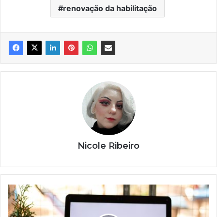
renovação da habilitação
Nicole Ribeiro
Caixa
e
Prefeitura