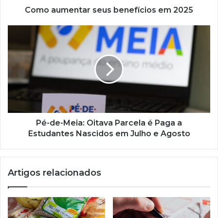
Como aumentar seus benefícios em 2025
Pé-
de-
Meia:
Oitava
Parcela
é
Paga
a
Estudantes
Nascidos
Pé-de-Meia: Oitava Parcela é Paga a
em
Estudantes Nascidos em Julho e Agosto
Julho
e
Agosto
Artigos relacionados