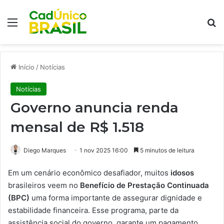
Menu
Pr
Início
/
Notícias
Notícias
Governo anuncia renda
mensal de R$ 1.518
Diego Marques
1 nov 2025 16:00
5 minutos de leitura
Em um cenário econômico desafiador, muitos
idosos
brasileiros veem no
Benefício de Prestação Continuada
(BPC)
uma forma importante de assegurar dignidade e
estabilidade financeira. Esse programa, parte da
assistência social do governo, garante um pagamento