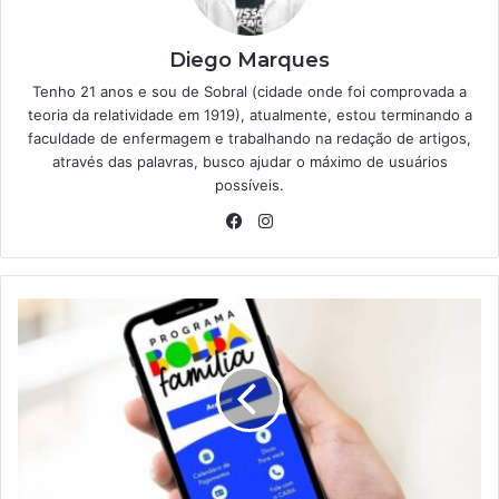
Diego Marques
Tenho 21 anos e sou de Sobral (cidade onde foi comprovada a
teoria da relatividade em 1919), atualmente, estou terminando a
faculdade de enfermagem e trabalhando na redação de artigos,
através das palavras, busco ajudar o máximo de usuários
possíveis.
Facebook
Instagram
Como
aumentar
seus
benefícios
em
2025