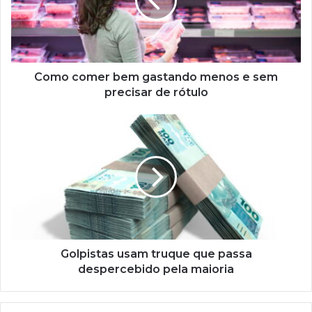
menos
e
sem
precisar
de
rótulo
Como comer bem gastando menos e sem
precisar de rótulo
Golpistas
usam
truque
que
passa
despercebido
pela
maioria
Golpistas usam truque que passa
despercebido pela maioria