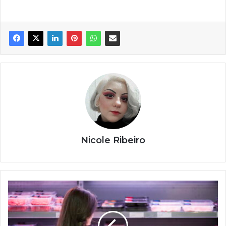
Nicole Ribeiro
Como
comer
bem
gastando