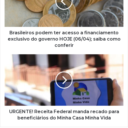
a
financiamento
exclusivo
do
governo
HOJE
Brasileiros podem ter acesso a financiamento
(06/04);
exclusivo do governo HOJE (06/04); saiba como
saiba
conferir
como
conferir
URGENTE!
Receita
Federal
manda
recado
para
beneficiários
do
Minha
Casa
URGENTE! Receita Federal manda recado para
Minha
beneficiários do Minha Casa Minha Vida
Vida