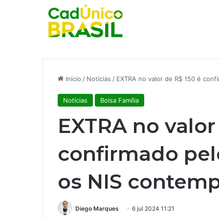
Início
/
Notícias
/
EXTRA no valor de R$ 150 é conf
Notícias
Bolsa Família
EXTRA no valor 
confirmado pel
os NIS contem
Diego Marques
6 jul 2024 11:21