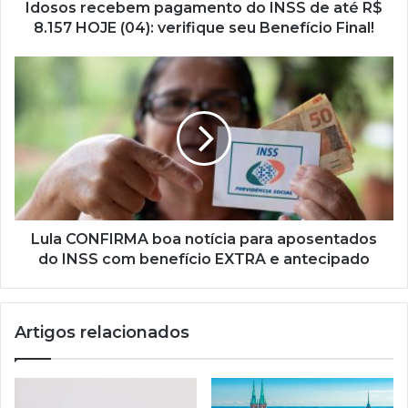
HOJE
Idosos recebem pagamento do INSS de até R$
(04):
8.157 HOJE (04): verifique seu Benefício Final!
verifique
seu
Lula
Benefício
CONFIRMA
Final!
boa
notícia
para
aposentados
do
INSS
com
benefício
Lula CONFIRMA boa notícia para aposentados
EXTRA
do INSS com benefício EXTRA e antecipado
e
antecipado
Artigos relacionados