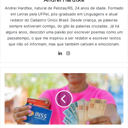
Andrei Hardtke, natural de Pelotas/RS, 24 anos de idade. Formado
em Letras pela UFPel, pós-graduado em Linguagens e atual
redator do Cadastro Único Brasil. Desde criança, as palavras
sempre estiveram comigo, do gibi às palavras cruzadas. Já há
alguns anos, descobri uma paixão por escrever poemas como um
passatempo, o que me inspirou a ser redator e escrever textos
que não só informam, mas que também cativam e emocionam.
Linkedin
Instagram
Idosos
recebem
pagamento
do
INSS
de
até
R$
8.157