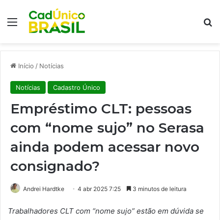
Menu
Pr
Início
/
Notícias
Notícias
Cadastro Único
Empréstimo CLT: pessoas
com “nome sujo” no Serasa
ainda podem acessar novo
consignado?
Andrei Hardtke
4 abr 2025 7:25
3 minutos de leitura
Trabalhadores CLT com “nome sujo” estão em dúvida se