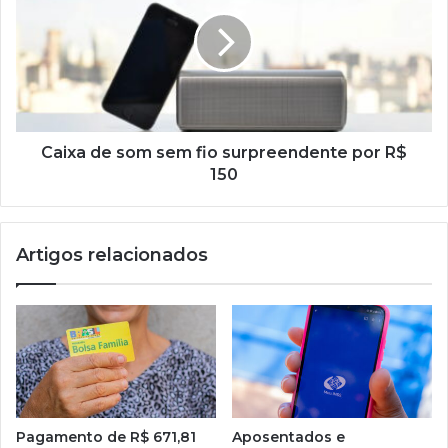
som
sem
fio
surpreendente
por
R$
150
Caixa de som sem fio surpreendente por R$
150
Artigos relacionados
Pagamento de R$ 671,81
Aposentados e