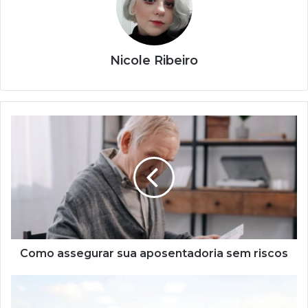
Nicole Ribeiro
Como
assegurar
sua
aposentadoria
sem
riscos
Como assegurar sua aposentadoria sem riscos
Caixa
de