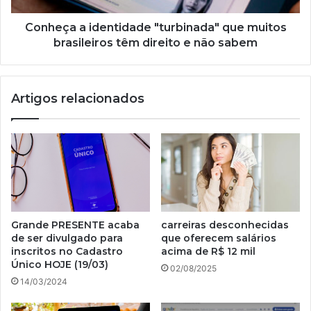
direito
e
Conheça a identidade "turbinada" que muitos
não
brasileiros têm direito e não sabem
sabem
Artigos relacionados
Grande PRESENTE acaba
carreiras desconhecidas
de ser divulgado para
que oferecem salários
inscritos no Cadastro
acima de R$ 12 mil
Único HOJE (19/03)
02/08/2025
14/03/2024