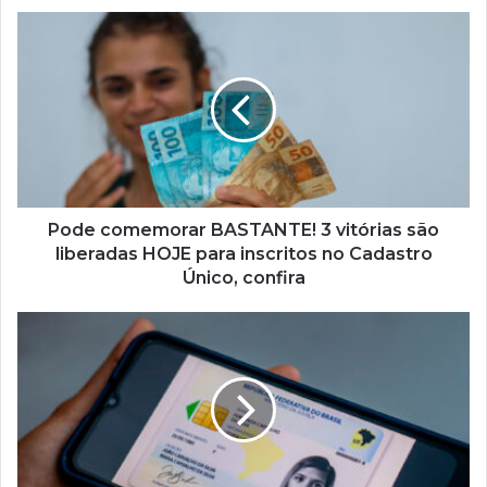
Pode
comemorar
BASTANTE!
3
vitórias
são
liberadas
HOJE
para
inscritos
Pode comemorar BASTANTE! 3 vitórias são
no
liberadas HOJE para inscritos no Cadastro
Cadastro
Único, confira
Único,
confira
Conheça
a
identidade
"turbinada"
que
muitos
brasileiros
têm