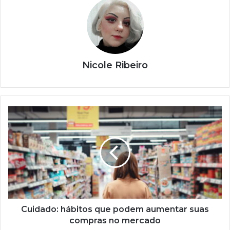
Nicole Ribeiro
Cuidado:
hábitos
que
podem
aumentar
suas
compras
no
mercado
Cuidado: hábitos que podem aumentar suas
compras no mercado