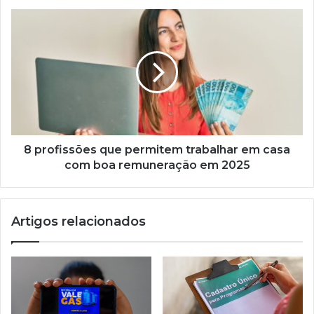
8
profissões
que
permitem
trabalhar
em
casa
com
boa
remuneração
8 profissões que permitem trabalhar em casa
em
com boa remuneração em 2025
2025
Artigos relacionados