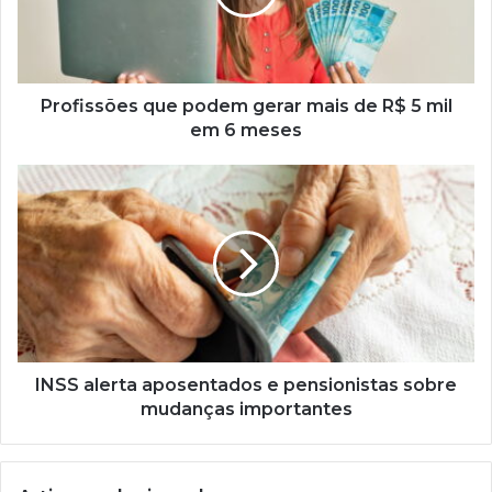
de
R$
5
mil
em
Profissões que podem gerar mais de R$ 5 mil
6
em 6 meses
meses
INSS
alerta
aposentados
e
pensionistas
sobre
mudanças
importantes
INSS alerta aposentados e pensionistas sobre
mudanças importantes