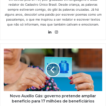
redator do Cadastro Único Brasil. Desde criança, as palavras
sempre estiveram comigo, do gibi às palavras cruzadas. Já há
alguns anos, descobri uma paixão por escrever poemas como um
passatempo, o que me inspirou a ser redator e escrever textos
que não só informam, mas que também cativam e emocionam.
Linkedin
Instagram
Novo
Auxílio
Gás:
governo
pretende
ampliar
benefício
para
17
milhões
Novo Auxílio Gás: governo pretende ampliar
de
benefício para 17 milhões de beneficiários
beneficiários