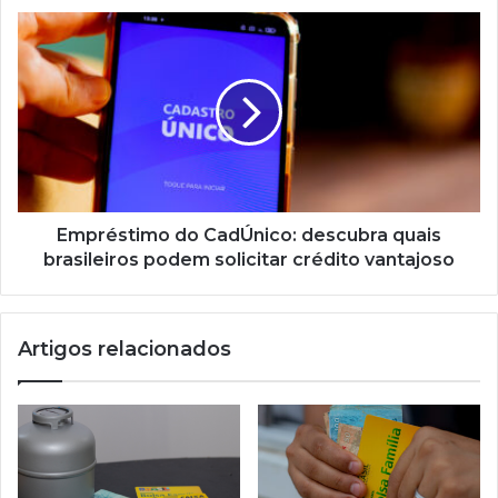
Empréstimo
do
CadÚnico:
descubra
quais
brasileiros
podem
solicitar
crédito
vantajoso
Empréstimo do CadÚnico: descubra quais
brasileiros podem solicitar crédito vantajoso
Artigos relacionados