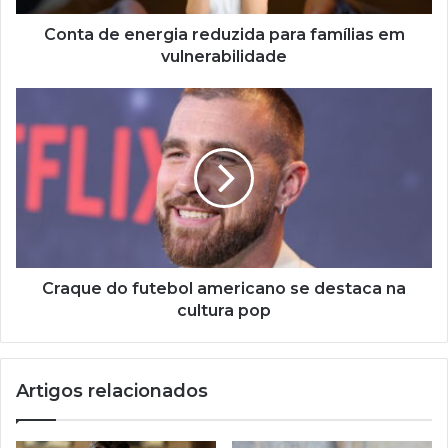
Conta de energia reduzida para famílias em
vulnerabilidade
Craque
do
futebol
americano
se
destaca
na
cultura
pop
Craque do futebol americano se destaca na
cultura pop
Artigos relacionados