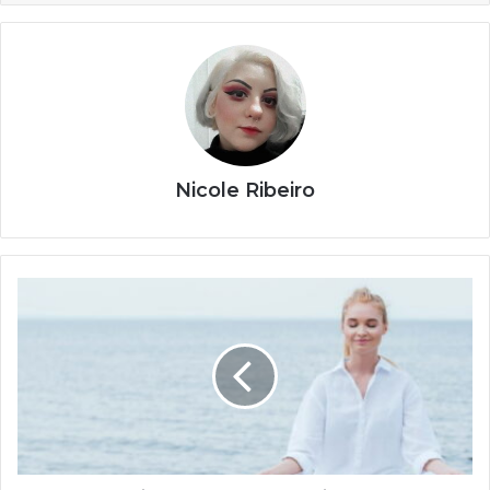
Nicole Ribeiro
Escolha
simples
pode
prevenir
doenças
e
poupar
dinheiro