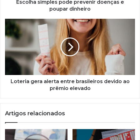
Escolha simples pode prevenir doenças e
poupar dinheiro
Loteria
gera
alerta
entre
brasileiros
devido
ao
prêmio
elevado
Loteria gera alerta entre brasileiros devido ao
prêmio elevado
Artigos relacionados