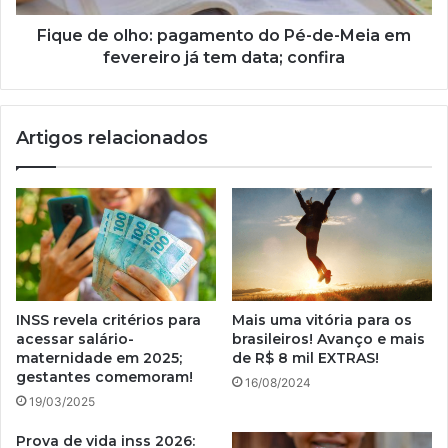
em
fevereiro
Fique de olho: pagamento do Pé-de-Meia em
já
fevereiro já tem data; confira
tem
data;
confira
Artigos relacionados
INSS revela critérios para
Mais uma vitória para os
acessar salário-
brasileiros! Avanço e mais
maternidade em 2025;
de R$ 8 mil EXTRAS!
gestantes comemoram!
16/08/2024
19/03/2025
Prova de vida inss 2026: