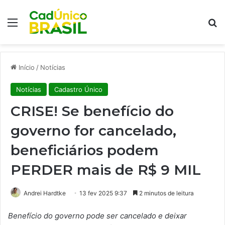
Menu
Pr
Início
/
Notícias
Notícias
Cadastro Único
CRISE! Se benefício do
governo for cancelado,
beneficiários podem
PERDER mais de R$ 9 MIL
Andrei Hardtke
13 fev 2025 9:37
2 minutos de leitura
Benefício do governo pode ser cancelado e deixar