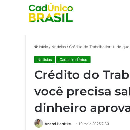
Início
/
Notícias
/
Crédito do Trabalhador: tudo que
Notícias
Cadastro Único
Crédito do Tra
você precisa sa
dinheiro aprov
Andrei Hardtke
10 maio 2025 7:33