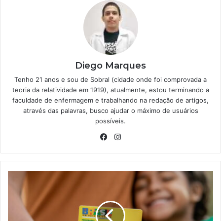
Diego Marques
Tenho 21 anos e sou de Sobral (cidade onde foi comprovada a
teoria da relatividade em 1919), atualmente, estou terminando a
faculdade de enfermagem e trabalhando na redação de artigos,
através das palavras, busco ajudar o máximo de usuários
possíveis.
Facebook
Instagram
É
mãe
e
recebe
Bolsa