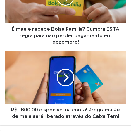
Família?
Cumpra
ESTA
regra
para
É mãe e recebe Bolsa Família? Cumpra ESTA
não
regra para não perder pagamento em
perder
dezembro!
pagamento
em
R$
dezembro!
1800,00
disponível
na
conta!
Programa
Pé
de
meia
será
R$ 1800,00 disponível na conta! Programa Pé
liberado
de meia será liberado através do Caixa Tem!
através
do