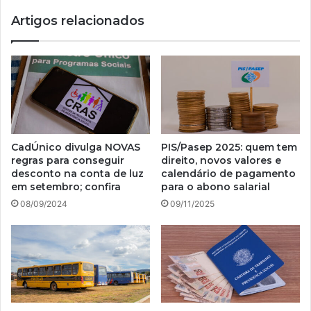
Caixa
Artigos relacionados
Tem!
CadÚnico divulga NOVAS
PIS/Pasep 2025: quem tem
regras para conseguir
direito, novos valores e
desconto na conta de luz
calendário de pagamento
em setembro; confira
para o abono salarial
08/09/2024
09/11/2025