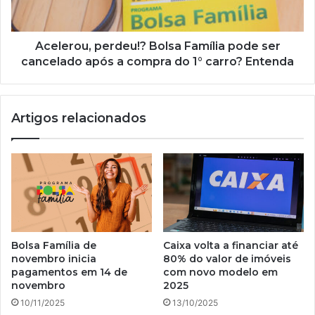
após
a
compra
Acelerou, perdeu!? Bolsa Família pode ser
do
cancelado após a compra do 1° carro? Entenda
1°
carro?
Entenda
Artigos relacionados
Bolsa Família de
Caixa volta a financiar até
novembro inicia
80% do valor de imóveis
pagamentos em 14 de
com novo modelo em
novembro
2025
10/11/2025
13/10/2025