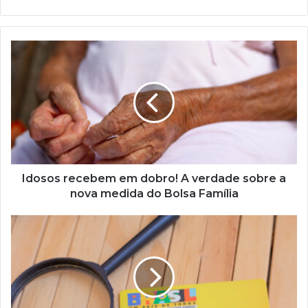
Idosos
recebem
em
dobro!
A
verdade
sobre
a
nova
medida
Idosos recebem em dobro! A verdade sobre a
do
nova medida do Bolsa Família
Bolsa
Família
Acelerou,
perdeu!?
Bolsa
Família
pode
ser
cancelado