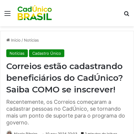
Menu
Pr
Início
/
Notícias
Notícias
Cadastro Único
Correios estão cadastrando
beneficiários do CadÚnico?
Saiba COMO se inscrever!
Recentemente, os Correios começaram a
cadastrar pessoas no CadÚnico, se tornando
mais um ponto de suporte para o programa do
governo.
Nicole Ribeiro
10 nov 2024 22:03
2 minutos de leitura