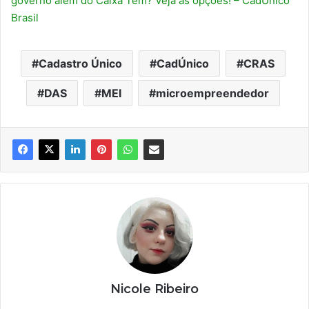
governo além do Caixa Tem? Veja as opções! – CadÚnico
Brasil
Cadastro Único
CadÚnico
CRAS
DAS
MEI
microempreendedor
Nicole Ribeiro