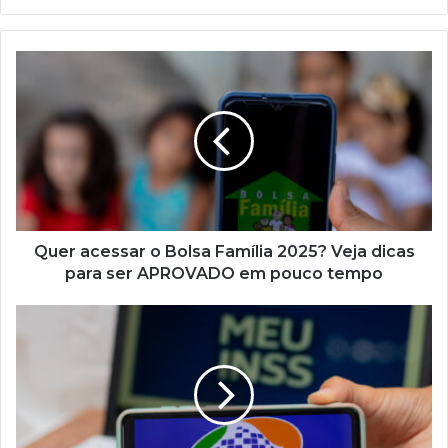
Quer
acessar
o
Bolsa
Família
2025?
Veja
dicas
para
ser
Quer acessar o Bolsa Família 2025? Veja dicas
APROVADO
para ser APROVADO em pouco tempo
em
pouco
Governo
tempo
anuncia
mudanças
no
BPC
de
janeiro;