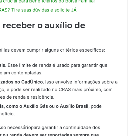
crucial para Beneficiários do Bolsa Família!
AS? Tire suas dúvidas e solicite JÁ
 receber o auxílio de
mílias devem cumprir alguns critérios específicos:
is.
Esse limite de renda é usado para garantir que
sejam contempladas.
izados no CadÚnico.
Isso envolve informações sobre a
eço, e pode ser realizado no CRAS mais próximo, com
s de renda e residência.
, como o Auxílio Gás ou o Auxílio Brasil,
pode
efício.
so necessáriopara garantir a continuidade dos
ar ou renda devem ser reportadas sempre que