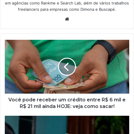
em agências como Rankme e Search Lab, além de vários trabalhos
freelancers para empresas como Dimona e Buscapé.
Website
Você
pode
receber
um
crédito
entre
R$
6
mil
e
Você pode receber um crédito entre R$ 6 mil e
R$
R$ 21 mil ainda HOJE: veja como sacar!
21
mil
Fez
ainda
o
HOJE:
Encceja