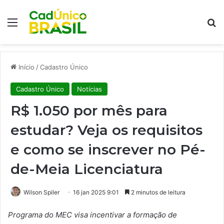
Menu
Pr
Início
/
Cadastro Único
Cadastro Único
Notícias
R$ 1.050 por mês para
estudar? Veja os requisitos
e como se inscrever no Pé-
de-Meia Licenciatura
Wilson Spiler
16 jan 2025 9:01
2 minutos de leitura
Programa do MEC visa incentivar a formação de