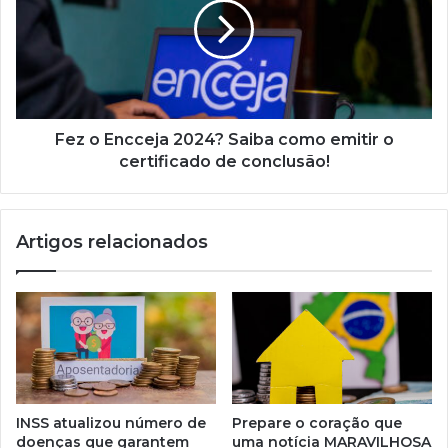
veja
2024?
como
Saiba
sacar!
como
emitir
o
certificado
de
Fez o Encceja 2024? Saiba como emitir o
conclusão!
certificado de conclusão!
Artigos relacionados
INSS atualizou número de
Prepare o coração que
doenças que garantem
uma notícia MARAVILHOSA