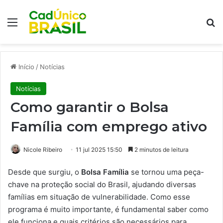
Menu
Pr
Início
/
Notícias
Notícias
Como garantir o Bolsa
Família com emprego ativo
Nicole Ribeiro
11 jul 2025 15:50
2 minutos de leitura
Desde que surgiu, o
Bolsa Família
se tornou uma peça-
chave na proteção social do Brasil, ajudando diversas
famílias em situação de vulnerabilidade. Como esse
programa é muito importante, é fundamental saber como
ele funciona e quais critérios são necessários para