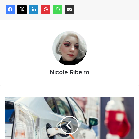
Nicole Ribeiro
Carros
elétricos
acessíveis
de
2025
tomam
mercado