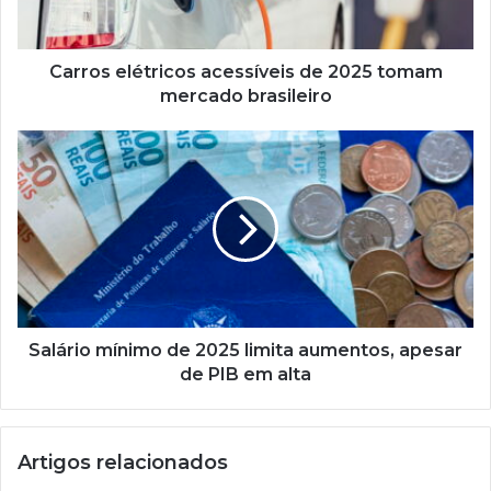
brasileiro
Carros elétricos acessíveis de 2025 tomam
mercado brasileiro
Salário
mínimo
de
2025
limita
aumentos,
apesar
de
PIB
em
Salário mínimo de 2025 limita aumentos, apesar
alta
de PIB em alta
Artigos relacionados