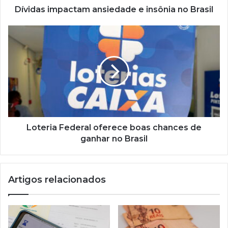
Dívidas impactam ansiedade e insônia no Brasil
Loteria
Federal
oferece
boas
chances
de
ganhar
no
Brasil
Loteria Federal oferece boas chances de
ganhar no Brasil
Artigos relacionados