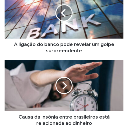
do
banco
pode
revelar
um
golpe
surpreendente
A ligação do banco pode revelar um golpe
surpreendente
Causa
da
insônia
entre
brasileiros
está
relacionada
ao
dinheiro
Causa da insônia entre brasileiros está
relacionada ao dinheiro