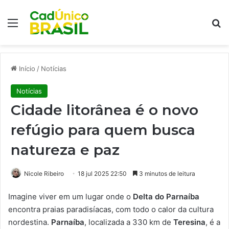
Menu
Pr
Início
/
Notícias
Notícias
Cidade litorânea é o novo
refúgio para quem busca
natureza e paz
Nicole Ribeiro
18 jul 2025 22:50
3 minutos de leitura
Imagine viver em um lugar onde o
Delta do Parnaíba
encontra praias paradisíacas, com todo o calor da cultura
nordestina.
Parnaíba
, localizada a 330 km de
Teresina
, é a