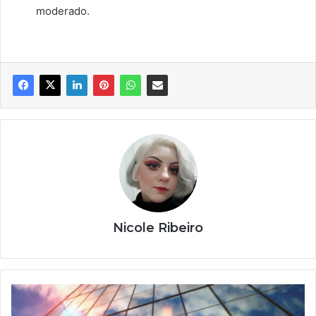
moderado.
Nicole Ribeiro
A
ligação