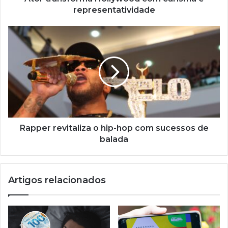
representatividade
Rapper
revitaliza
o
hip-
hop
com
sucessos
de
balada
Rapper revitaliza o hip-hop com sucessos de
balada
Artigos relacionados