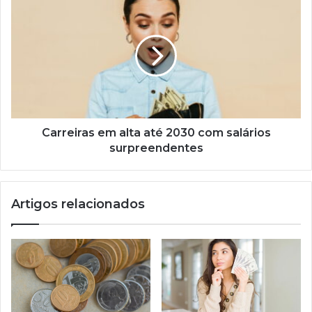
em
alta
até
2030
com
salários
surpreendentes
Carreiras em alta até 2030 com salários
surpreendentes
Artigos relacionados