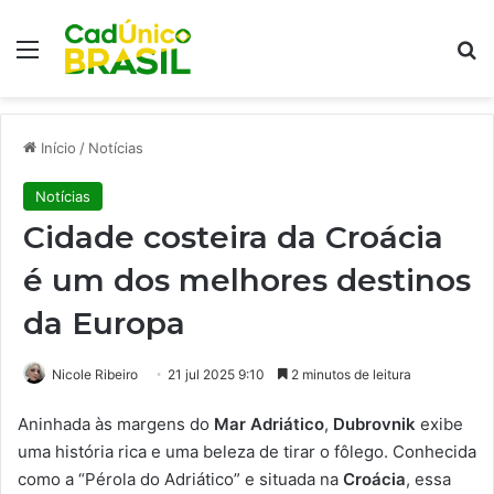
Menu
Pr
Início
/
Notícias
Notícias
Cidade costeira da Croácia
é um dos melhores destinos
da Europa
Nicole Ribeiro
21 jul 2025 9:10
2 minutos de leitura
Aninhada às margens do
Mar Adriático
,
Dubrovnik
exibe
uma história rica e uma beleza de tirar o fôlego. Conhecida
como a “Pérola do Adriático” e situada na
Croácia
, essa