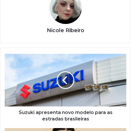
Nicole Ribeiro
Suzuki
apresenta
novo
modelo
para
as
estradas
brasileiras
Suzuki apresenta novo modelo para as
estradas brasileiras
Carreiras