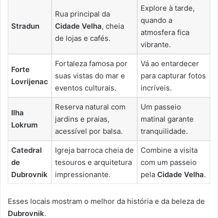
Explore à tarde,
Rua principal da
quando a
Stradun
Cidade Velha
, cheia
atmosfera fica
de lojas e cafés.
vibrante.
Fortaleza famosa por
Vá ao entardecer
Forte
suas vistas do mar e
para capturar fotos
Lovrijenac
eventos culturais.
incríveis.
Reserva natural com
Um passeio
Ilha
jardins e praias,
matinal garante
Lokrum
acessível por balsa.
tranquilidade.
Catedral
Igreja barroca cheia de
Combine a visita
de
tesouros e arquitetura
com um passeio
Dubrovnik
impressionante.
pela
Cidade Velha
.
Esses locais mostram o melhor da história e da beleza de
Dubrovnik
.