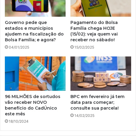
Governo pede que
Pagamento do Bolsa
estados e municípios
Família chega HOJE
ajudem na fiscalização do
(15/02): veja quem vai
Bolsa Família; e agora?
receber no sábado!
04/01/2025
15/02/2025
96 MILHÕES de sortudos
BPC em fevereiro já tem
vão receber NOVO
data para começar;
benefício do CadÚnico
consulte sua parcela!
este mês
14/02/2025
18/10/2024