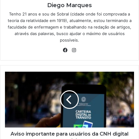
Diego Marques
Tenho 21 anos e sou de Sobral (cidade onde foi comprovada a
teoria da relatividade em 1919), atualmente, estou terminando a
faculdade de enfermagem e trabalhando na redação de artigos,
através das palavras, busco ajudar o máximo de usuários
possíveis.
Facebook
Instagram
Aviso
importante
para
usuários
da
CNH
digital
no
celular
Aviso importante para usuários da CNH digital