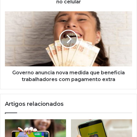
no celular
Governo
anuncia
nova
medida
que
beneficia
trabalhadores
com
pagamento
extra
Governo anuncia nova medida que beneficia
trabalhadores com pagamento extra
Artigos relacionados