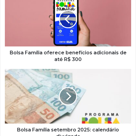
Família
oferece
benefícios
adicionais
de
até
R$
300
Bolsa Família oferece benefícios adicionais de
até R$ 300
Bolsa
Família
setembro
2025:
calendário
divulgado
Bolsa Família setembro 2025: calendário