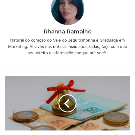
Rhanna Ramalho
Natural do coração do Vale do Jequitinhonha e Graduada em
Marketing. Através das notícias mais atualizadas, faço com que
seu direito à informação chegue até você.
Dobradinha
de
Dezembro
no
Bolsa
Família!
Surpresa
de
natal