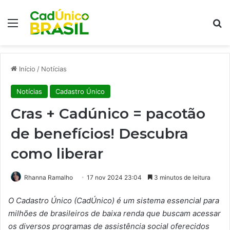
Menu
Pr
Início
/
Notícias
Notícias
Cadastro Único
Cras + Cadúnico = pacotão
de benefícios! Descubra
como liberar
Rhanna Ramalho
17 nov 2024 23:04
3 minutos de leitura
O Cadastro Único (CadÚnico) é um sistema essencial para
milhões de brasileiros de baixa renda que buscam acessar
os diversos programas de assistência social oferecidos