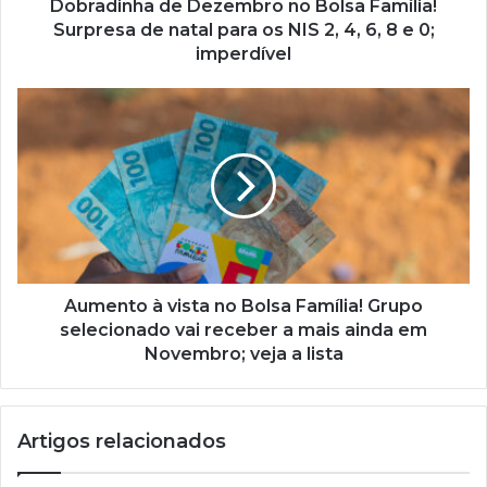
para
Dobradinha de Dezembro no Bolsa Família!
os
Surpresa de natal para os NIS 2, 4, 6, 8 e 0;
NIS
imperdível
2,
4,
Aumento
6,
à
8
vista
e
no
0;
Bolsa
imperdível
Família!
Grupo
selecionado
vai
receber
Aumento à vista no Bolsa Família! Grupo
a
selecionado vai receber a mais ainda em
mais
Novembro; veja a lista
ainda
em
Novembro;
Artigos relacionados
veja
a
lista