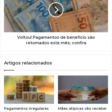
de
benefício
são
retomados
este
mês;
confira
Voltou! Pagamentos de benefício são
retomados este mês; confira
Artigos relacionados
Pagamentos irregulares
Mães atípicas vão receber