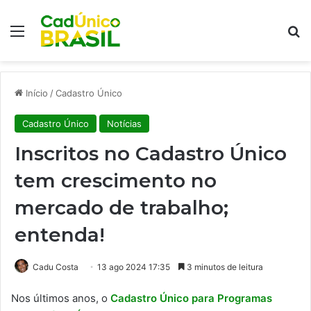
Menu
Pr
Início
/
Cadastro Único
Cadastro Único
Notícias
Inscritos no Cadastro Único
tem crescimento no
mercado de trabalho;
entenda!
Cadu Costa
13 ago 2024 17:35
3 minutos de leitura
Nos últimos anos, o
Cadastro Único para Programas