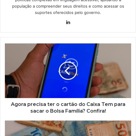
população a compreender seus direitos e como acessar os
suportes oferecidos pelo governo.
Linkedin
Agora
precisa
ter
o
cartão
do
Caixa
Tem
para
sacar
Agora precisa ter o cartão do Caixa Tem para
o
sacar o Bolsa Família? Confira!
Bolsa
Família?
Voltou!
Confira!
Pagamentos