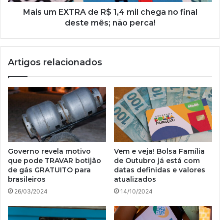
no
final
Mais um EXTRA de R$ 1,4 mil chega no final
deste
deste mês; não perca!
mês;
não
perca!
Artigos relacionados
Governo revela motivo
Vem e veja! Bolsa Família
que pode TRAVAR botijão
de Outubro já está com
de gás GRATUITO para
datas definidas e valores
brasileiros
atualizados
26/03/2024
14/10/2024