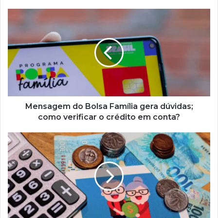
Mensagem
do
Bolsa
Família
gera
dúvidas;
como
verificar
o
crédito
Mensagem do Bolsa Família gera dúvidas;
em
como verificar o crédito em conta?
conta?
Mais
um
EXTRA
de
R$
1,4
mil
chega