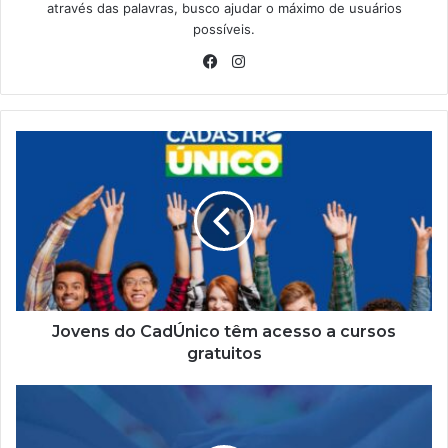
através das palavras, busco ajudar o máximo de usuários
possíveis.
Facebook
Instagram
Jovens
do
CadÚnico
têm
acesso
a
cursos
gratuitos
Jovens do CadÚnico têm acesso a cursos
gratuitos
Inscrição
no
CadÚnico: