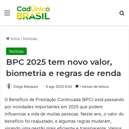
Menu
Pr
Início
/
Notícias
Notícias
BPC 2025 tem novo valor,
biometria e regras de renda
Diego Marques
9 ago 2025 8:40
1 minuto de leitura
O Benefício de Prestação Continuada (BPC) está passando
por novidades importantes em 2025 que podem
influenciar a vida de muitas pessoas. Neste ano, o valor do
benefício foi reajustado, e algumas regras mudaram,
visando uma gestão mais eficiente e transparente. Vamos