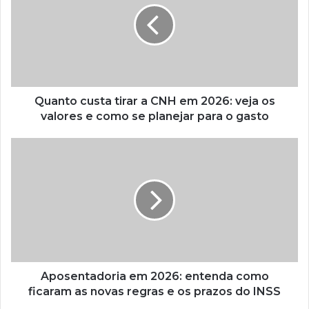
a
CNH
em
2026:
veja
os
valores
Quanto custa tirar a CNH em 2026: veja os
e
valores e como se planejar para o gasto
como
se
Aposentadoria
planejar
em
para
2026:
o
entenda
gasto
como
ficaram
as
novas
regras
e
Aposentadoria em 2026: entenda como
os
ficaram as novas regras e os prazos do INSS
prazos