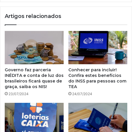
do
INSS
Artigos relacionados
Governo faz parceria
Conhecer para incluir!
INÉDITA e conta de luz dos
Confira estes benefícios
brasileiros ficará quase de
do INSS para pessoas com
graça, saiba os NIS!
TEA
23/07/2024
24/07/2024