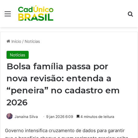
Menu
Pr
Início
/
Notícias
Notícias
Bolsa família passa por
nova revisão: entenda a
“peneira” no cadastro em
2026
Janaína Silva
9 jan 2026 6:09
4 minutos de leitura
Governo intensifica cruzamento de dados para garantir