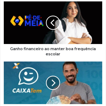
Ganho
financeiro
ao
manter
boa
frequência
escolar
Ganho financeiro ao manter boa frequência
escolar
Caixa
Tem
disponibiliza
R$
2
mil
a
beneficiários
no