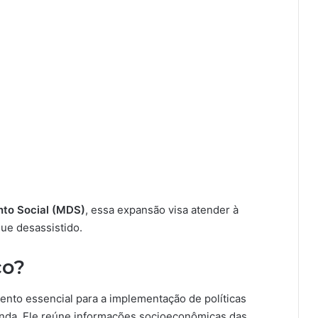
nto Social (MDS)
, essa expansão visa atender à
ue desassistido.
co?
mento essencial para a implementação de políticas
renda. Ele reúne informações socioeconômicas das