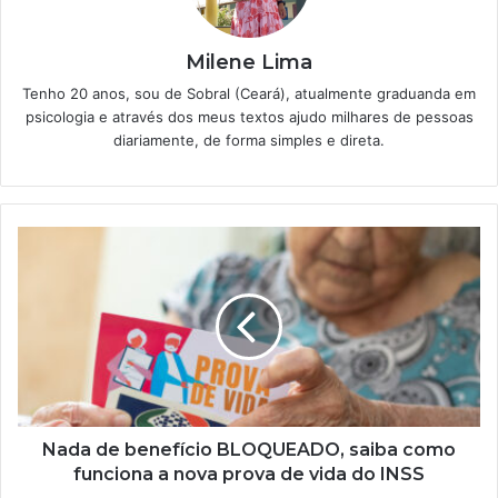
Milene Lima
Tenho 20 anos, sou de Sobral (Ceará), atualmente graduanda em
psicologia e através dos meus textos ajudo milhares de pessoas
diariamente, de forma simples e direta.
Nada
de
benefício
BLOQUEADO,
saiba
como
funciona
a
nova
prova
Nada de benefício BLOQUEADO, saiba como
de
funciona a nova prova de vida do INSS
vida