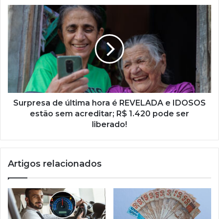
do
Surpresa
INSS
de
última
hora
é
REVELADA
e
IDOSOS
estão
sem
Surpresa de última hora é REVELADA e IDOSOS
acreditar;
estão sem acreditar; R$ 1.420 pode ser
R$
liberado!
1.420
pode
ser
Artigos relacionados
liberado!