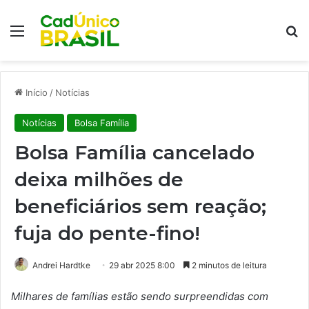
Menu
Pr
Início
/
Notícias
Notícias
Bolsa Família
Bolsa Família cancelado
deixa milhões de
beneficiários sem reação;
fuja do pente-fino!
Andrei Hardtke
29 abr 2025 8:00
2 minutos de leitura
Milhares de famílias estão sendo surpreendidas com