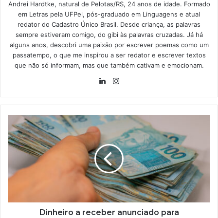
Andrei Hardtke, natural de Pelotas/RS, 24 anos de idade. Formado
em Letras pela UFPel, pós-graduado em Linguagens e atual
redator do Cadastro Único Brasil. Desde criança, as palavras
sempre estiveram comigo, do gibi às palavras cruzadas. Já há
alguns anos, descobri uma paixão por escrever poemas como um
passatempo, o que me inspirou a ser redator e escrever textos
que não só informam, mas que também cativam e emocionam.
Linkedin
Instagram
Dinheiro
a
receber
anunciado
para
trabalhadores;
veja
critérios
e
quem
Dinheiro a receber anunciado para