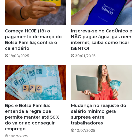
Começa HOJE (18) o
Inscreva-se no CadÚnico e
pagamento de março do
NÃO pague água, gás nem
Bolsa Família; confira o
internet; saiba como ficar
calendário
ISENTO!
18/03/2025
30/01/2025
Bpc e Bolsa Família:
Mudança no reajuste do
entenda a regra que
salário mínimo gera
permite manter até 50%
surpresa entre
do valor ao conseguir
trabalhadores
emprego
13/07/2025
16/12/2025