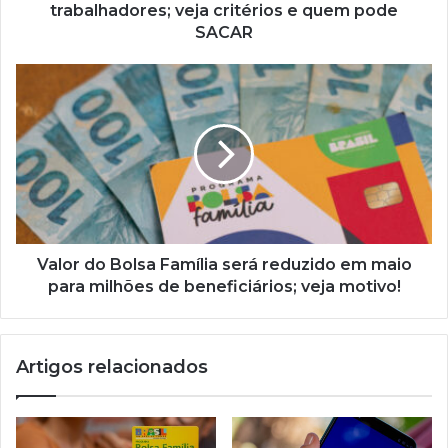
pode
trabalhadores; veja critérios e quem pode
SACAR
SACAR
Valor
do
Bolsa
Família
será
reduzido
em
maio
para
milhões
Valor do Bolsa Família será reduzido em maio
de
para milhões de beneficiários; veja motivo!
beneficiários;
veja
motivo!
Artigos relacionados