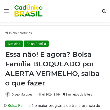
Menu
Pr
Início
/
Notícias
Notícias
Bolsa Família
Essa não! E agora? Bolsa
Família BLOQUEADO por
ALERTA VERMELHO, saiba
o que fazer
Diego Marques
8 jul 2024 8:09
3 minutos de leitura
O
Bolsa Família
é o maior programa de transferência de