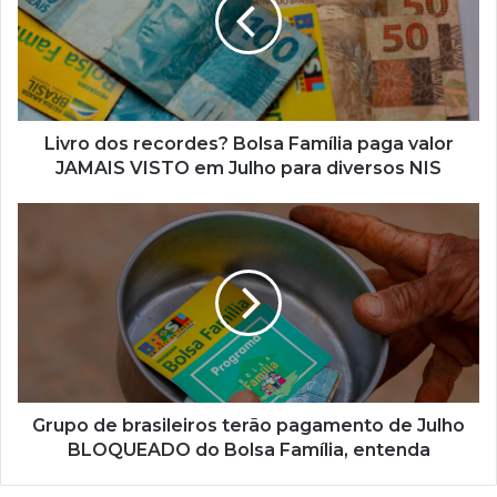
Bolsa
Família
paga
valor
JAMAIS
VISTO
em
Livro dos recordes? Bolsa Família paga valor
Julho
JAMAIS VISTO em Julho para diversos NIS
para
diversos
Grupo
NIS
de
brasileiros
terão
pagamento
de
Julho
BLOQUEADO
do
Bolsa
Grupo de brasileiros terão pagamento de Julho
Família,
BLOQUEADO do Bolsa Família, entenda
entenda