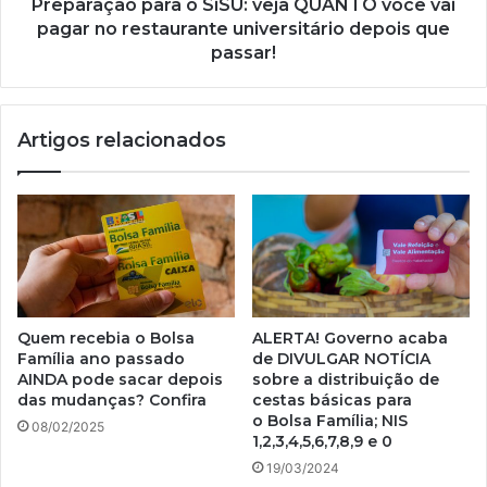
no
Preparação para o SiSU: veja QUANTO você vai
restaurante
pagar no restaurante universitário depois que
universitário
passar!
depois
que
passar!
Artigos relacionados
Quem recebia o Bolsa
ALERTA! Governo acaba
Família ano passado
de DIVULGAR NOTÍCIA
AINDA pode sacar depois
sobre a distribuição de
das mudanças? Confira
cestas básicas para
o Bolsa Família; NIS
08/02/2025
1,2,3,4,5,6,7,8,9 e 0
19/03/2024