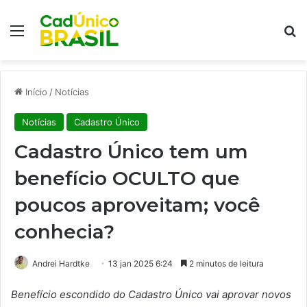
Menu
Pr
Início
/
Notícias
Notícias
Cadastro Único
Cadastro Único tem um
benefício OCULTO que
poucos aproveitam; você
conhecia?
Andrei Hardtke
13 jan 2025 6:24
2 minutos de leitura
Benefício escondido do Cadastro Único vai aprovar novos