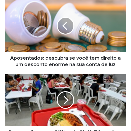
Aposentados:
descubra
se
você
tem
direito
a
um
desconto
enorme
Aposentados: descubra se você tem direito a
na
um desconto enorme na sua conta de luz
sua
conta
Preparação
de
para
luz
o
SiSU:
veja
QUANTO
você
vai
pagar