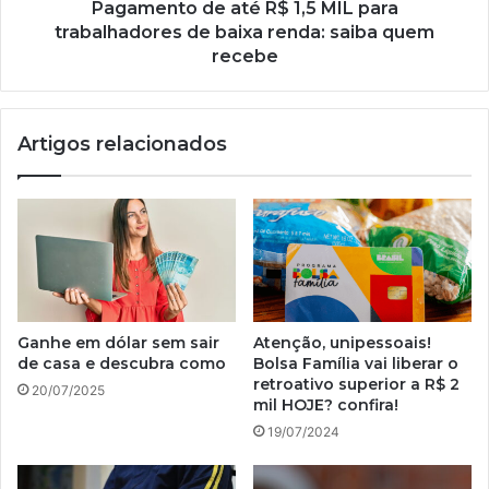
baixa
Pagamento de até R$ 1,5 MIL para
renda:
trabalhadores de baixa renda: saiba quem
saiba
recebe
quem
recebe
Artigos relacionados
Ganhe em dólar sem sair
Atenção, unipessoais!
de casa e descubra como
Bolsa Família vai liberar o
retroativo superior a R$ 2
20/07/2025
mil HOJE? confira!
19/07/2024