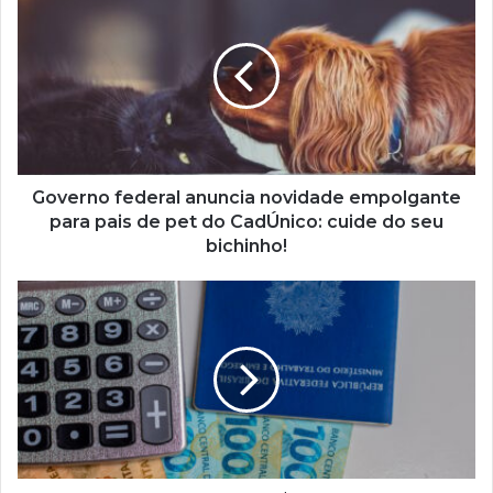
federal
anuncia
novidade
empolgante
para
pais
de
pet
do
Governo federal anuncia novidade empolgante
CadÚnico:
para pais de pet do CadÚnico: cuide do seu
cuide
bichinho!
do
seu
Pagamento
bichinho!
de
até
R$
1,5
MIL
para
trabalhadores
de