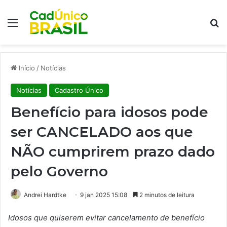
Menu
Pr
Início
/
Notícias
Notícias
Cadastro Único
Benefício para idosos pode
ser CANCELADO aos que
NÃO cumprirem prazo dado
pelo Governo
Andrei Hardtke
9 jan 2025 15:08
2 minutos de leitura
Idosos que quiserem evitar cancelamento de benefício