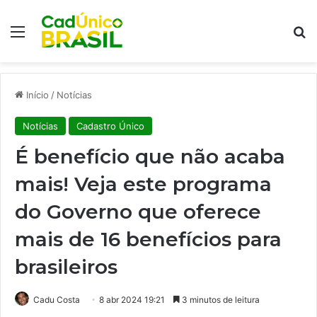
Menu
Pr
Início
/
Notícias
Notícias
Cadastro Único
É benefício que não acaba
mais! Veja este programa
do Governo que oferece
mais de 16 benefícios para
brasileiros
Cadu Costa
8 abr 2024 19:21
3 minutos de leitura