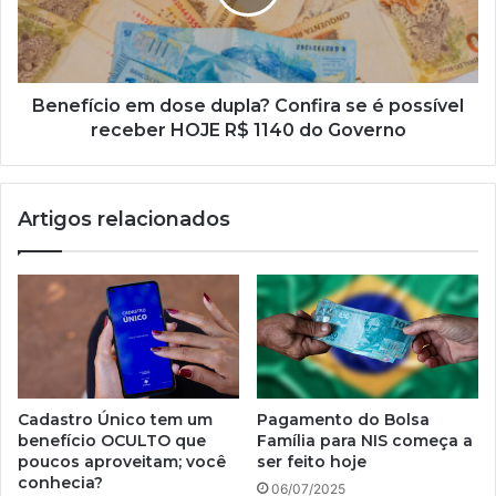
se
é
possível
receber
HOJE
Benefício em dose dupla? Confira se é possível
R$
receber HOJE R$ 1140 do Governo
1140
do
Governo
Artigos relacionados
Cadastro Único tem um
Pagamento do Bolsa
benefício OCULTO que
Família para NIS começa a
poucos aproveitam; você
ser feito hoje
conhecia?
06/07/2025