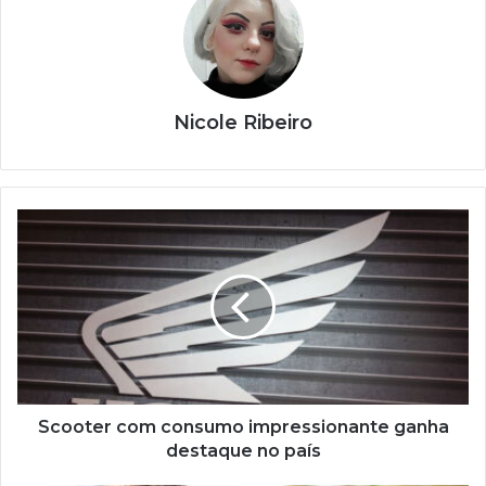
Nicole Ribeiro
Scooter
com
consumo
impressionante
ganha
destaque
no
país
Scooter com consumo impressionante ganha
destaque no país