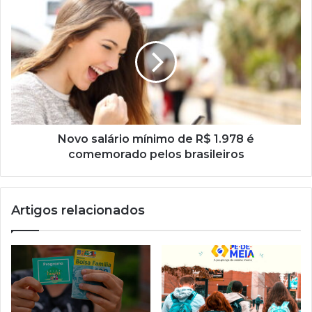
Novo
salário
mínimo
de
R$
1.978
é
comemorado
pelos
brasileiros
Novo salário mínimo de R$ 1.978 é
comemorado pelos brasileiros
Artigos relacionados