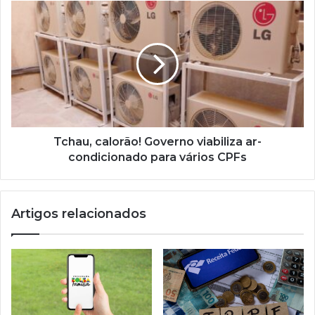
do
Tchau,
Governo
calorão!
Governo
viabiliza
ar-
condicionado
para
vários
CPFs
Tchau, calorão! Governo viabiliza ar-
condicionado para vários CPFs
Artigos relacionados