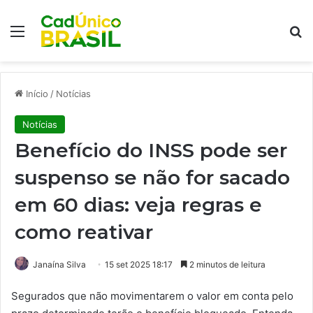
Menu
Pr
Início
/
Notícias
Notícias
Benefício do INSS pode ser
suspenso se não for sacado
em 60 dias: veja regras e
como reativar
Janaína Silva
15 set 2025 18:17
2 minutos de leitura
Segurados que não movimentarem o valor em conta pelo