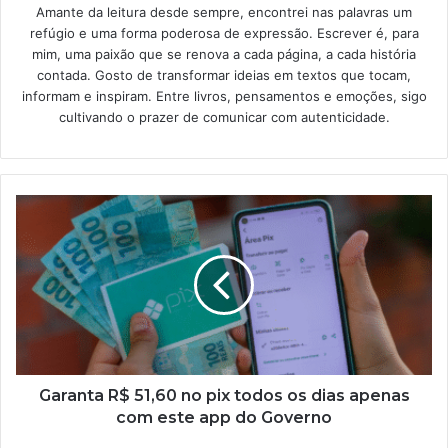
Amante da leitura desde sempre, encontrei nas palavras um
refúgio e uma forma poderosa de expressão. Escrever é, para
mim, uma paixão que se renova a cada página, a cada história
contada. Gosto de transformar ideias em textos que tocam,
informam e inspiram. Entre livros, pensamentos e emoções, sigo
cultivando o prazer de comunicar com autenticidade.
Garanta
R$
51,60
no
pix
todos
os
dias
apenas
com
Garanta R$ 51,60 no pix todos os dias apenas
este
com este app do Governo
app